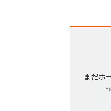
まだホ
早